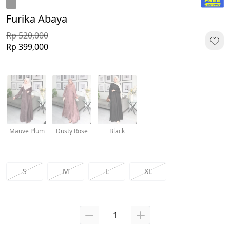
Furika Abaya
Rp 520,000
Rp 399,000
Mauve Plum
Dusty Rose
Black
S
M
L
XL