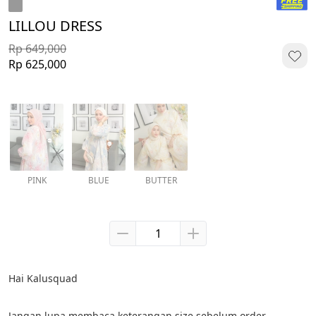
LILLOU DRESS
Rp 649,000
Rp 625,000
PINK
BLUE
BUTTER
Hai Kalusquad
Jangan lupa membaca keterangan size sebelum order. 